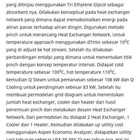
yang ditinjau menggunakan Tri Ethylene Glycol sebagai
absorbent nya. Dilakukan konseptual pada heat exchanger
network yang dimana dapat memaksimalkan energi pada
aliran panas terhadap aliran dingin. Digunakan metode
pinch untuk merancang Heat Exchanger Network. Untuk
0
temperature approach menggunakan dTmin sebesar 10
C
yang di adjust ke hot stream. Setelah itu dilakukan
perbandingan entalpi yang dimana untuk menentukan titik
pinch dengan konsep temperatur interval. Didapat cold
0
0
temperature sebesar 100
C, hot temperature 110
C,
kemudian Q Steam untuk pemanasan sebesar 108 kW dan Q
Cooling untuk pendinginan sebesar 83 kW. Setelah itu
membuat permodelan grid diagram untuk menentukan
jumlah heat exchanger, cooler dan heater dari hasil
penentuan pinch dan melakukan desain Heat Exchanger
Network. Dari permodelan itu didapat 2 Heat Exchanger, 1
Cooler dan 1 Heater. Kemudian dilakukan uji utility cost
menggunakan Aspen Economic Analyzer, didapatkan utility
cost tahunan sebesar US$ 38.494,73 per tahun nya. Hal ini