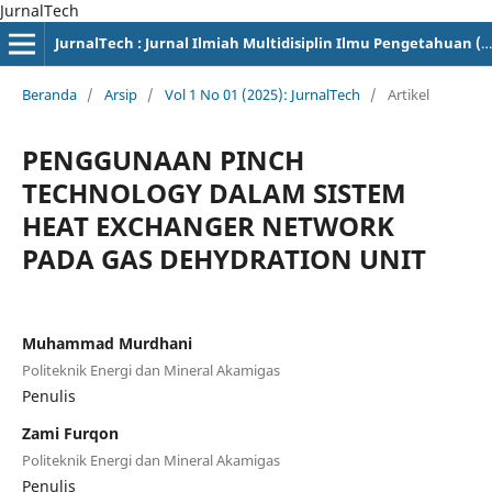
JurnalTech
JurnalTech : Jurnal Ilmiah Multidisiplin Ilmu Pengetahuan (e-ISSN : xxxx-xxxx)
Beranda
/
Arsip
/
Vol 1 No 01 (2025): JurnalTech
/
Artikel
PENGGUNAAN PINCH
TECHNOLOGY DALAM SISTEM
HEAT EXCHANGER NETWORK
PADA GAS DEHYDRATION UNIT
Muhammad Murdhani
Politeknik Energi dan Mineral Akamigas
Penulis
Zami Furqon
Politeknik Energi dan Mineral Akamigas
Penulis